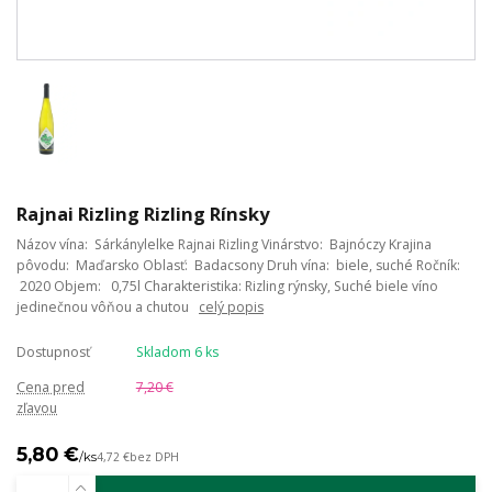
Rajnai Rizling Rizling Rínsky
Názov vína: Sárkánylelke Rajnai Rizling Vinárstvo: Bajnóczy Krajina
pôvodu: Maďarsko Oblasť: Badacsony Druh vína: biele, suché Ročník:
2020 Objem: 0,75l Charakteristika: Rizling rýnsky, Suché biele víno
jedinečnou vôňou a chutou
celý popis
Dostupnosť
Skladom 6 ks
Cena pred
7,20 €
zľavou
5,80 €
/
ks
4,72 €
bez DPH