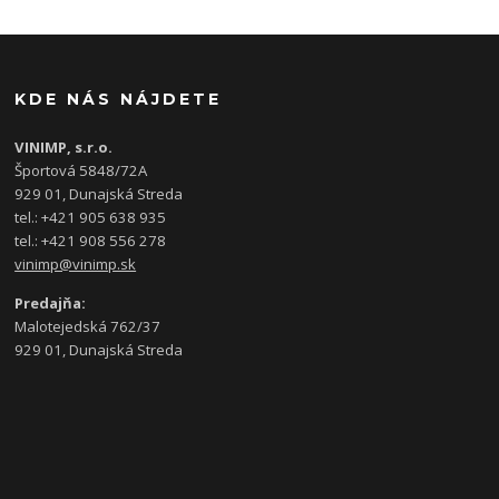
KDE NÁS NÁJDETE
VINIMP, s.r.o.
Športová 5848/72A
929 01, Dunajská Streda
tel.: +421 905 638 935
tel.: +421 908 556 278
vinimp@vinimp.sk
Predajňa:
Malotejedská 762/37
929 01, Dunajská Streda