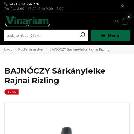
+421 908 556 278
(Po-Pia, 8:00 - 17:00, Sob 9:00-12:00)
0
0 €
Menu
Úvod
Podľa vinárstva
BAJNÓCZY Sárkánylelke Rajnai Rizling
BAJNÓCZY Sárkánylelke
Rajnai Rizling
Akcia