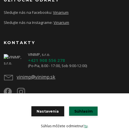
UŽITOČNÉ ODKAZY
Sledujte nás na Facebooku:
Vinarium
Sledujte nás na Instagrame:
Vinarium
KONTAKTY
VINIMP, s.r.o.
+421 908 556 278
(Po-Pia, 8:00 - 17:00, Sob 9:00-12:00)
vinimp@vinimp.sk
Nastavenia
Súhlasím
2020 VINIMP, s.r.o.
Vytvoril:
BEST360.sk
Súhlas môžete odmietnuť
tu
.