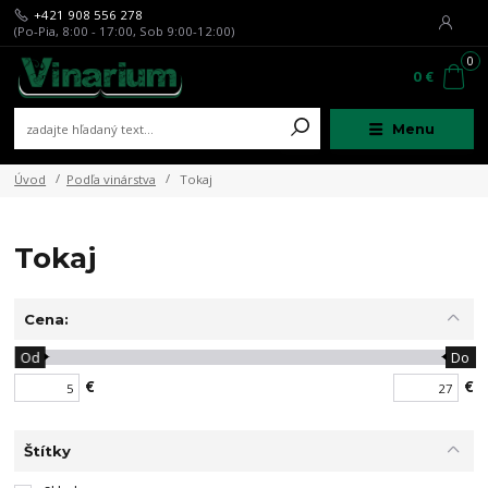
+421 908 556 278
(Po-Pia, 8:00 - 17:00, Sob 9:00-12:00)
0
0 €
Menu
Úvod
Podľa vinárstva
Tokaj
Tokaj
Cena:
Od
Do
€
€
Štítky