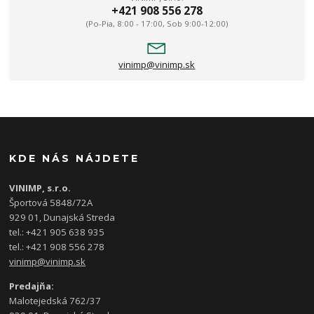
+421 908 556 278
(Po-Pia, 8:00 - 17:00, Sob 9:00-12:00)
vinimp@vinimp.sk
KDE NÁS NÁJDETE
VINIMP, s.r.o.
Športová 5848/72A
929 01, Dunajská Streda
tel.: +421 905 638 935
tel.: +421 908 556 278
vinimp@vinimp.sk
Predajňa:
Malotejedská 762/37