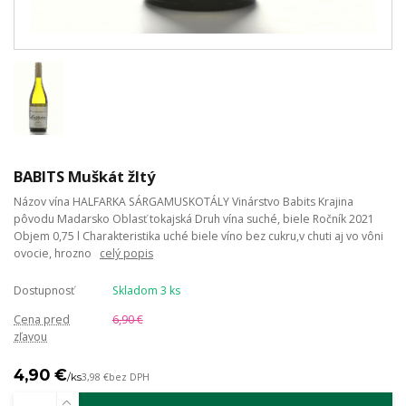
BABITS Muškát žltý
Názov vína HALFARKA SÁRGAMUSKOTÁLY Vinárstvo Babits Krajina
pôvodu Madarsko Oblasť tokajská Druh vína suché, biele Ročník 2021
Objem 0,75 l Charakteristika uché biele víno bez cukru,v chuti aj vo vôni
ovocie, hrozno
celý popis
Dostupnosť
Skladom 3 ks
Cena pred
6,90 €
zľavou
4,90 €
/
ks
3,98 €
bez DPH