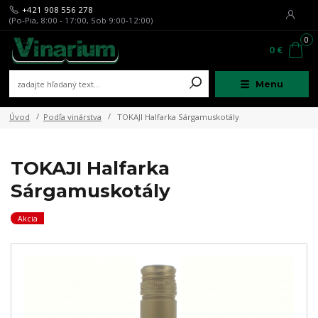
+421 908 556 278
(Po-Pia, 8:00 - 17:00, Sob 9:00-12:00)
0
0 €
Menu
Úvod
Podľa vinárstva
TOKAJI Halfarka Sárgamuskotály
TOKAJI Halfarka
Sárgamuskotály
Akcia