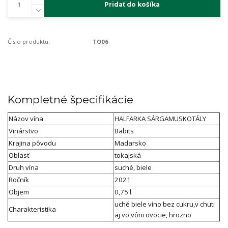
Pridať do košíka
Číslo produktu:
TO06
Kompletné špecifikácie
Názov vína
HALFARKA SÁRGAMUSKOTÁLY
Vinárstvo
Babits
Krajina pôvodu
Madarsko
Oblasť
tokajská
Druh vína
suché, biele
Ročník
2021
Objem
0,75 l
uché biele víno bez cukru,v chuti
Charakteristika
aj vo vôni ovocie, hrozno