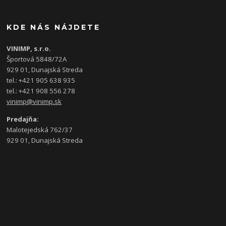
KDE NÁS NÁJDETE
VINIMP, s.r.o.
Športová 5848/72A
929 01, Dunajská Streda
tel.: +421 905 638 935
tel.: +421 908 556 278
vinimp@vinimp.sk
Predajňa:
Malotejedská 762/37
929 01, Dunajská Streda