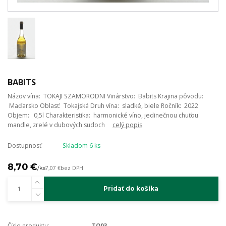
BABITS
Názov vína: TOKAJI SZAMORODNI Vinárstvo: Babits Krajina pôvodu:
Maďarsko Oblasť: Tokajská Druh vína: sladké, biele Ročník: 2022
Objem: 0,5l Charakteristika: harmonické víno, jedinečnou chuťou
mandle, zrelé v dubových sudoch
celý popis
Dostupnosť
Skladom 6 ks
8,70 €
/
ks
7,07 €
bez DPH
Pridať do košíka
Číslo produktu:
TO03