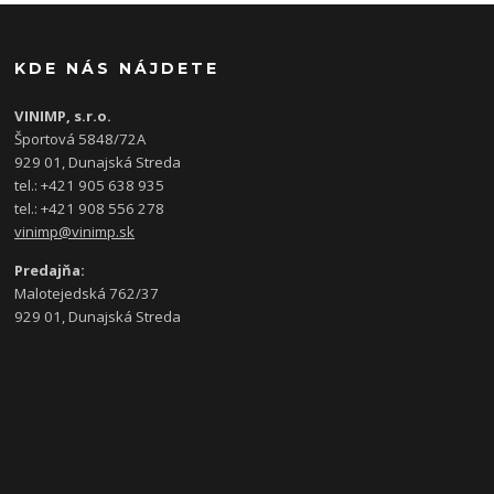
KDE NÁS NÁJDETE
VINIMP, s.r.o.
Športová 5848/72A
929 01, Dunajská Streda
tel.: +421 905 638 935
tel.: +421 908 556 278
vinimp@vinimp.sk
Predajňa:
Malotejedská 762/37
929 01, Dunajská Streda