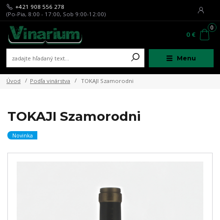
+421 908 556 278
(Po-Pia, 8:00 - 17:00, Sob 9:00-12:00)
0
0 €
Menu
Úvod
Podľa vinárstva
TOKAJI Szamorodni
TOKAJI Szamorodni
Novinka