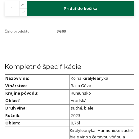
Pridať do košíka
Číslo produktu:
BG09
Kompletné špecifikácie
Názov vína:
Kolna Királyleányka
Vinárstvo:
Balla Géza
Krajina pôvodu:
Rumunsko
Oblasť:
Aradská
Druh vína:
suché, biele
Ročník:
2023
Objem:
0,75l
Királyleányka -Harmonické suché
biele víno s čerstvou vôňou a