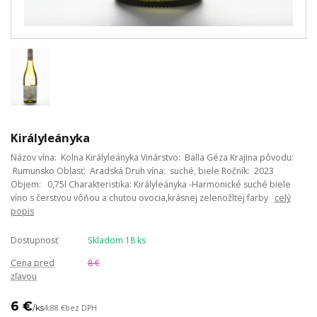
Királyleányka
Názov vína: Kolna Királyleányka Vinárstvo: Balla Géza Krajina pôvodu:
Rumunsko Oblasť: Aradská Druh vína: suché, biele Ročník: 2023
Objem: 0,75l Charakteristika: Királyleányka -Harmonické suché biele
víno s čerstvou vôňou a chutou ovocia,krásnej zelenožltej farby
celý
popis
Dostupnosť
Skladom 18 ks
Cena pred
8 €
zľavou
6 €
/
ks
4,88 €
bez DPH