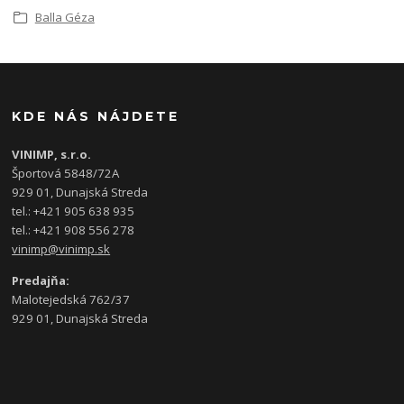
Balla Géza
KDE NÁS NÁJDETE
VINIMP, s.r.o.
Športová 5848/72A
929 01, Dunajská Streda
tel.: +421 905 638 935
tel.: +421 908 556 278
vinimp@vinimp.sk
Predajňa:
Malotejedská 762/37
929 01, Dunajská Streda