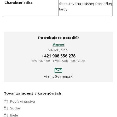
Charakteristika:
chutou ovocia,krásnej zelenožltej
farby
Potrebujete poradiť?
VINIMP, s.r.o.
+421 908 556 278
(Po-Pia, 8:00 - 17:00, Sob 9:00-12:00)
vinimp@vinimp.sk
Tovar zaradený v kategóriách
Podľa vinárstva
Suché
Biele