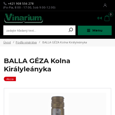
+421 908 556 278
(Po-Pia, 8:00 - 17:00, Sob 9:00-12:00)
0
0 €
Menu
Úvod
Podľa vinárstva
BALLA GÉZA Kolna Királyleányka
BALLA GÉZA Kolna
Királyleányka
Akcia