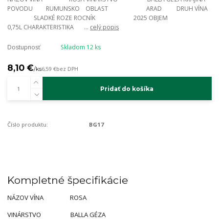
POVODU RUMUNSKO OBLAST ARAD DRUH VÍNA
SLADKÉ ROZE ROCNÍK 2025 OBJEM
0,75L CHARAKTERISTIKA ...
celý popis
Dostupnosť
Skladom 12 ks
8,10 €
/
ks
6,59 €
bez DPH
Pridať do košíka
Číslo produktu:
BG17
Kompletné špecifikácie
NÁZOV VÍNA ROSA
VINÁRSTVO BALLA GÉZA