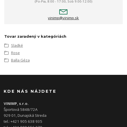
(Po-Pia, 8:00 - 17:00, Sob 9:00-12:00)
vinimp@vinimp.sk
Tovar zaradený v kategóriách
Sladké
Rose
Balla Géza
KDE NÁS NÁJDETE
VINIMP, s.r.o.
Športová 5848/72A
929 01, Dunajská Streda
tel.: +421 905 638 935