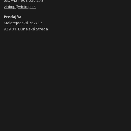
tel.: +421 908 556 278
vinimp@vinimp.sk
Predajňa:
Malotejedská 762/37
929 01, Dunajská Streda