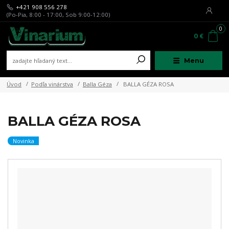
+421 908 556 278
(Po-Pia, 8:00 - 17:00, Sob 9:00-12:00)
0
0 €
Menu
Úvod
Podľa vinárstva
Balla Géza
BALLA GÉZA ROSA
BALLA GÉZA ROSA
Novinka