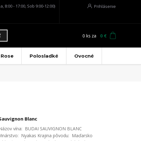
a, 8:00 - 17:00, Sob 9:00-12:00)
Prihlásenie
0
ks
za
0 €
ť
Rose
Polosladké
Ovocné
Sauvignon Blanc
Názov vína: BUDAI SAUVIGNON BLANC
Vinárstvo: Nyakas Krajina pôvodu: Maďarsko