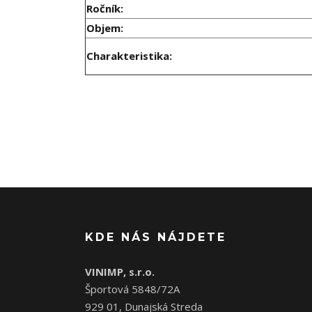
Ročník:
Objem:
Charakteristika:
KDE NÁS NÁJDETE
VINIMP, s.r.o.
Športová 5848/72A
929 01, Dunajská Streda