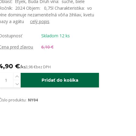
Oblasť: Etyek, Buda Druh vína: suché, biele
Ročník: 2024 Objem: 0,75l Charakteristika: vo
víne dominuje nezameniteľná vôňa žihliav, kvetu
bazy a agátu
celý popis
Dostupnosť
Skladom 12 ks
Cena pred zľavou
6,10 €
4,90 €
/
ks
3,98 €
bez DPH
Pridať do košíka
Číslo produktu:
NY04