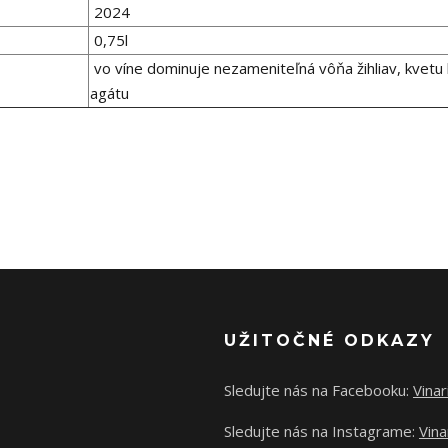
2024
0,75l
vo víne dominuje nezameniteľná vôňa žihliav, kvetu
agátu
UŽITOČNÉ ODKAZY
Sledujte nás na Facebooku:
Vina
Sledujte nás na Instagrame:
Vina