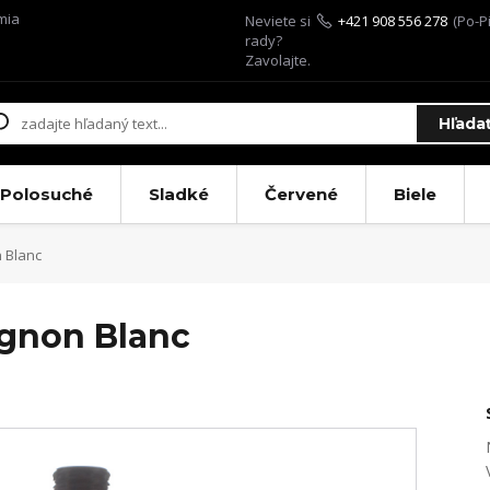
mia
Neviete si
+421 908 556 278
(Po-Pi
rady?
Zavolajte.
Hľada
Polosuché
Sladké
Červené
Biele
 Blanc
gnon Blanc