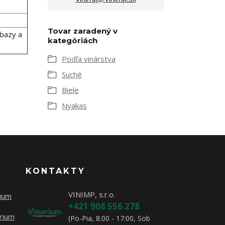
Tovar zaradený v
 bazy a
kategóriách
Podľa vinárstva
Suché
Biele
Nyakas
KONTAKTY
VINIMP, s.r.o.
rium
+421 908 556 278
rium
(Po-Pia, 8:00 - 17:00, Sob