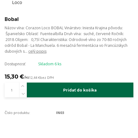
Bobal
Názov vína: Corazon Loco BOBAL Vinárstvo: Iniesta Krajina pôvodu:
Španielsko Oblasť: Fuentealbilla Druh vína: suché, červené Ročník:
2018 Objem: 0,75l Charakteristika: Odrodové víno zo 70-80 ročných
odrôd Bobal - La Manchuela. 6 mesačná fermentácia vo Francúzskych
dubových s...
celý popis
Dostupnosť
Skladom 6 ks
15,30 €
/
ks
12,44 €
bez DPH
Pridať do košíka
Číslo produktu:
IN03