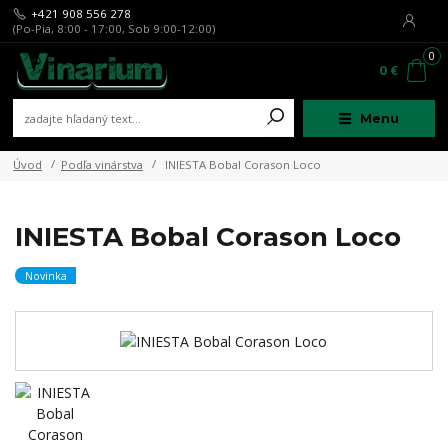
+421 908 556 278
(Po-Pia, 8:00 - 17:00, Sob 9:00-12:00)
0
0 €
Menu
Úvod
Podľa vinárstva
INIESTA Bobal Corason Loco
INIESTA Bobal Corason Loco
Novinka