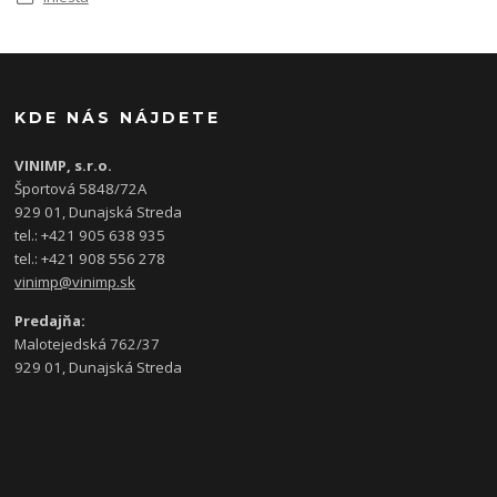
KDE NÁS NÁJDETE
VINIMP, s.r.o.
Športová 5848/72A
929 01, Dunajská Streda
tel.: +421 905 638 935
tel.: +421 908 556 278
vinimp@vinimp.sk
Predajňa:
Malotejedská 762/37
929 01, Dunajská Streda