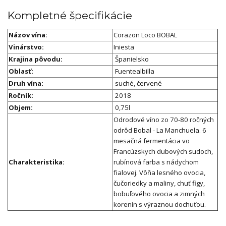
Kompletné špecifikácie
Názov vína:
Corazon Loco BOBAL
Vinárstvo:
Iniesta
Krajina pôvodu:
Španielsko
Oblasť:
Fuentealbilla
Druh vína:
suché, červené
Ročník:
2018
Objem:
0,75l
Odrodové víno zo 70-80 ročných
odrôd Bobal - La Manchuela. 6
mesačná fermentácia vo
Francúzskych dubových sudoch,
Charakteristika:
rubínová farba s nádychom
fialovej. Vôňa lesného ovocia,
čučoriedky a maliny, chuť figy,
bobuľového ovocia a zimných
korenín s výraznou dochuťou.