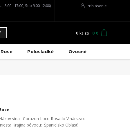
a, 8:00 - 17:00, Sob 9:00-12:00)
Prihlásenie
0
ks
za
0 €
ť
Rose
Polosladké
Ovocné
Roze
Názov vína: Corazon Loco Rosado Vinárstvo:
Iniesta Krajina pôvodu: Španielsko Oblasť: