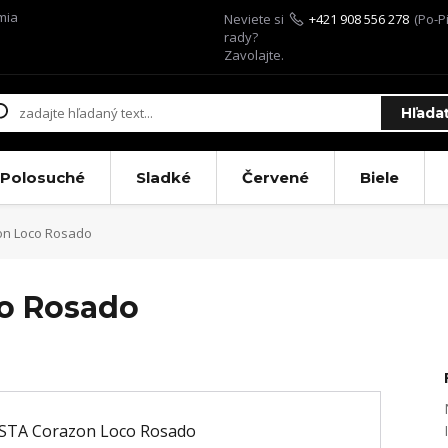
mia
Neviete si
+421 908 556 278
(Po-Pi
rady?
Zavolajte.
Hľada
Polosuché
Sladké
Červené
Biele
on Loco Rosado
co Rosado