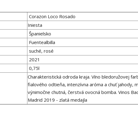
Corazon Loco Rosado
Iniesta
Španielsko
Fuentealbilla
suché, rosé
2021
0,75l
Charakteristická odroda kraja. Víno bledoružovej far
fialového odtieňa, intenzívna aróma a chuť jahody, m
výnimočne chutná, čerstvá ovocná bomba. Vinos Ba
Madrid 2019 - zlatá medajla