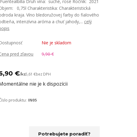
Fuentealbilla Druh vína: suché, rosé Ročník: 2021
Objem: 0,75l Charakteristika: Charakteristická
odroda kraja. Víno bledoružovej farby do fialového
odtieňa, intenzívna aróma a chuť jahody,...
celý
popis
Dostupnosť
Nie je skladom
Cena pred zľavou
9,90 €
6,90 €
/
ks
5,61 €
bez DPH
Momentálne nie je k dispozícii
Číslo produktu:
IN05
Potrebujete poradiť?