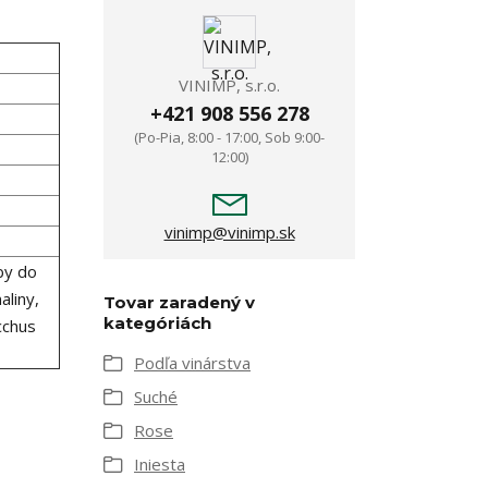
VINIMP, s.r.o.
+421 908 556 278
(Po-Pia, 8:00 - 17:00, Sob 9:00-
12:00)
vinimp@vinimp.sk
by do
aliny,
Tovar zaradený v
kategóriách
cchus
Podľa vinárstva
Suché
Rose
Iniesta