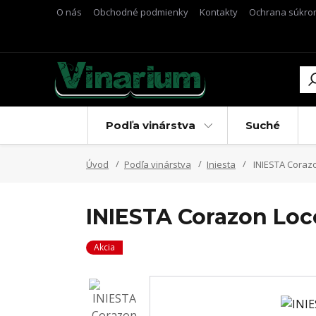
O nás
Obchodné podmienky
Kontakty
Ochrana súkro
Podľa vinárstva
Suché
Úvod
Podľa vinárstva
Iniesta
INIESTA Coraz
INIESTA Corazon Lo
Akcia