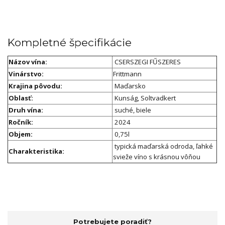
Kompletné špecifikácie
Názov vína:
CSERSZEGI FŰSZERES
Vinárstvo:
Frittmann
Krajina pôvodu:
Maďarsko
Oblasť:
Kunság, Soltvadkert
Druh vína:
suché, biele
Ročník:
2024
Objem:
0,75l
typická maďarská odroda, ľahké
Charakteristika:
svieže víno s krásnou vôňou
Potrebujete poradiť?