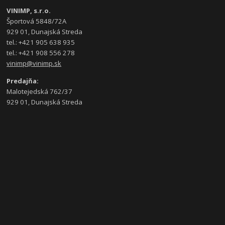
VINIMP, s.r.o.
Športová 5848/72A
929 01, Dunajská Streda
tel.: +421 905 638 935
tel.: +421 908 556 278
vinimp@vinimp.sk
Predajňa:
Malotejedská 762/37
929 01, Dunajská Streda