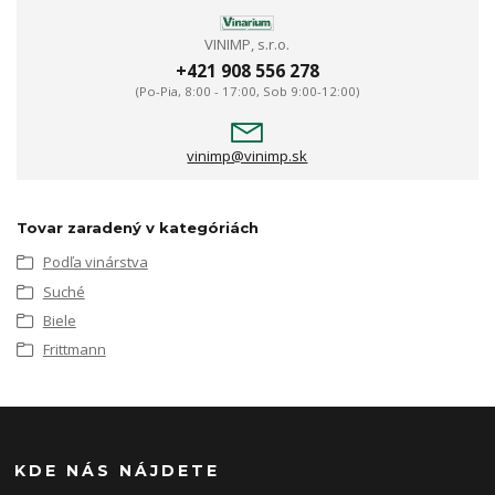
VINIMP, s.r.o.
+421 908 556 278
(Po-Pia, 8:00 - 17:00, Sob 9:00-12:00)
vinimp@vinimp.sk
Tovar zaradený v kategóriách
Podľa vinárstva
Suché
Biele
Frittmann
KDE NÁS NÁJDETE