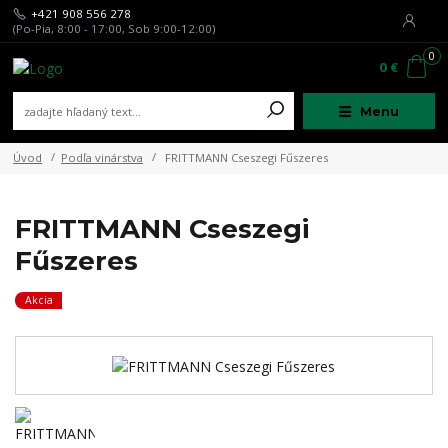
+421 908 556 278
(Po-Pia, 8:00 - 17:00, Sob 9:00-12:00)
0
0 €
Menu
Úvod
Podľa vinárstva
FRITTMANN Cseszegi Fűszeres
FRITTMANN Cseszegi
Fűszeres
Akcia