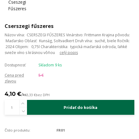
Cserszegi fűszeres
Názov vína: CSERSZEGI FŰSZERES Vinárstvo: Frittmann Krajina pôvodu:
Maďarsko Oblasť: Kunság, Soltvadkert Druh vína: suché, biele Ročník:
2024 Objem: 0,75l Charakteristika: typická maďarská odroda, ľahké
svieže víno s krásnou vôňou
celý popis
Dostupnosť
Skladom 9 ks
Cena pred
5 €
zľavou
4,10 €
/
ks
3,33 €
bez DPH
Pridať do košíka
Číslo produktu:
FR01