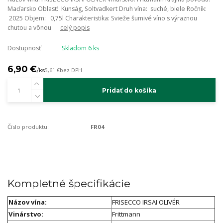
Maďarsko Oblasť: Kunság, Soltvadkert Druh vína: suché, biele Ročník:
2025 Objem: 0,75l Charakteristika: Svieže šumivé víno s výraznou
chutou a vônou
celý popis
Dostupnosť
Skladom 6 ks
6,90 €
/
ks
5,61 €
bez DPH
Pridať do košíka
Číslo produktu:
FR04
Kompletné špecifikácie
Názov vína:
FRISECCO IRSAI OLIVÉR
Vinárstvo:
Frittmann