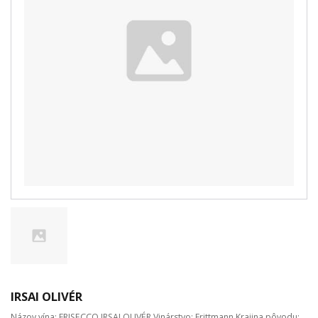
IRSAI OLIVÉR
Názov vína: FRISECCO IRSAI OLIVÉR Vinárstvo: Frittmann Krajina pôvodu: