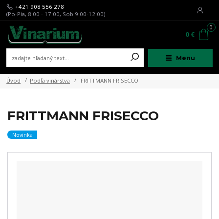
+421 908 556 278
(Po-Pia, 8:00 - 17:00, Sob 9:00-12:00)
0
0 €
Menu
Úvod
Podľa vinárstva
FRITTMANN FRISECCO
FRITTMANN FRISECCO
Novinka