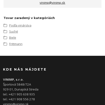
vinimp@vinimp.sk
Tovar zaradený v kategóriách
Podľa vinárstva
Suché
Biele
Frittmann
KDE NÁS NÁJDETE
VINIMP, s.r.o.
Športová 5848/72A
929 01, Dunajská Streda
tel.: +421 905 638 935
tel.: +421 908 556 278
vinimp@vinimp.sk