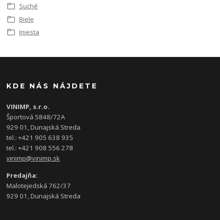
Suché
Biele
Iniesta
KDE NÁS NÁJDETE
VINIMP, s.r.o.
Športová 5848/72A
929 01, Dunajská Streda
tel.: +421 905 638 935
tel.: +421 908 556 278
vinimp@vinimp.sk
Predajňa:
Malotejedská 762/37
929 01, Dunajská Streda