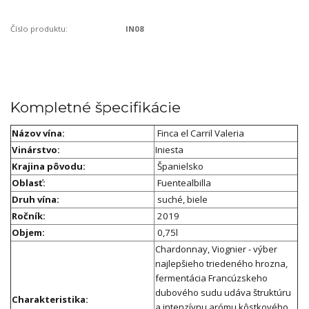
Číslo produktu:
IN08
Kompletné špecifikácie
Názov vína:
Finca el Carril Valeria
Vinárstvo:
Iniesta
Krajina pôvodu:
Španielsko
Oblasť:
Fuentealbilla
Druh vína:
suché, biele
Ročník:
2019
Objem:
0,75l
Chardonnay, Viognier - výber
najlepšieho triedeného hrozna,
fermentácia Francúzskeho
dubového sudu udáva štruktúru
Charakteristika:
a intenzívnu arómu kôstkového