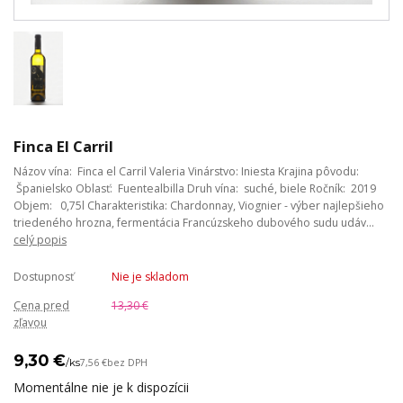
Finca El Carril
Názov vína: Finca el Carril Valeria Vinárstvo: Iniesta Krajina pôvodu:
Španielsko Oblasť: Fuentealbilla Druh vína: suché, biele Ročník: 2019
Objem: 0,75l Charakteristika: Chardonnay, Viognier - výber najlepšieho
triedeného hrozna, fermentácia Francúzskeho dubového sudu udáv...
celý popis
Dostupnosť
Nie je skladom
Cena pred
13,30 €
zľavou
9,30 €
/
ks
7,56 €
bez DPH
Momentálne nie je k dispozícii