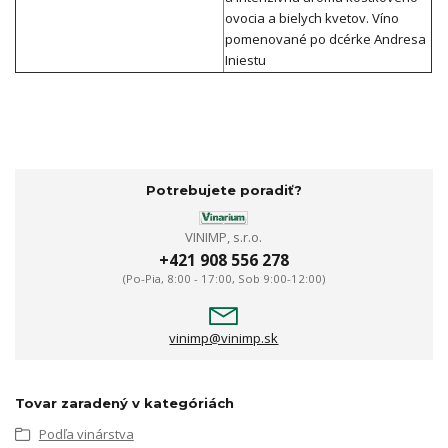
ovocia a bielych kvetov. Víno
pomenované po dcérke Andresa
Iniestu
Potrebujete poradiť?
VINIMP, s.r.o.
+421 908 556 278
(Po-Pia, 8:00 - 17:00, Sob 9:00-12:00)
vinimp@vinimp.sk
Tovar zaradený v kategóriách
Podľa vinárstva