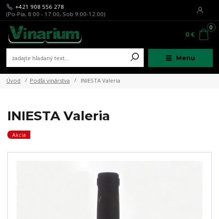
+421 908 556 278
(Po-Pia, 8:00 - 17:00, Sob 9:00-12:00)
0
0 €
Menu
Úvod
Podľa vinárstva
INIESTA Valeria
INIESTA Valeria
Akcia