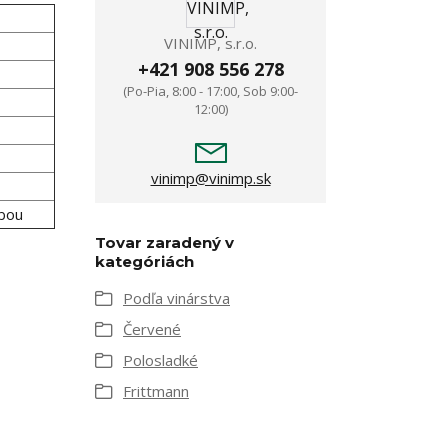
VINIMP, s.r.o.
+421 908 556 278
(Po-Pia, 8:00 - 17:00, Sob 9:00-
12:00)
vinimp@vinimp.sk
rbou
Tovar zaradený v
kategóriách
Podľa vinárstva
Červené
Polosladké
Frittmann