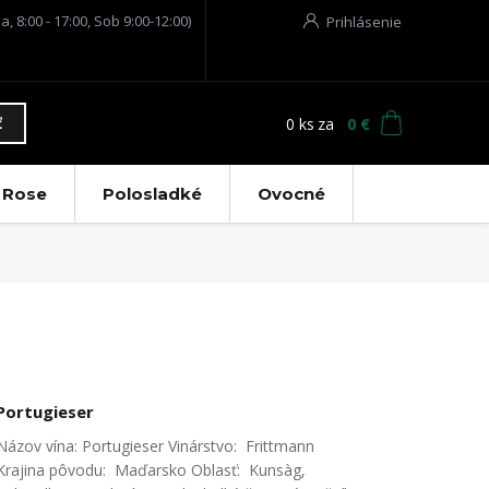
a, 8:00 - 17:00, Sob 9:00-12:00)
Prihlásenie
0
ks
za
0 €
ť
Rose
Polosladké
Ovocné
Portugieser
Názov vína: Portugieser Vinárstvo: Frittmann
Krajina pôvodu: Maďarsko Oblasť: Kunsàg,