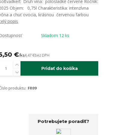
Soltvadkert Druh vína: polosladké červené Ročník:
2025 Objem: 0,75l Charakteristika: intenzívna
vôna a chuť ovocia, krásnou červenou farbou
celý popis
Dostupnosť
Skladom 12 ks
5,50 €
/
ks
4,47 €
bez DPH
Pridať do košíka
Číslo produktu:
FR09
Potrebujete poradiť?