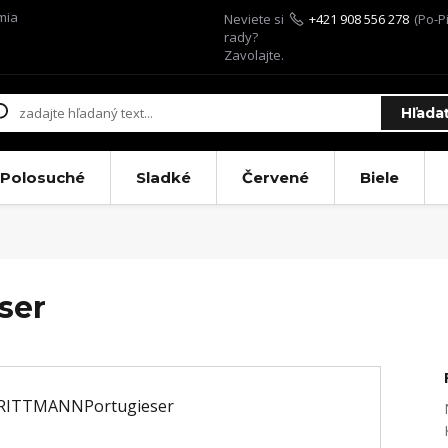
mia
Neviete si
+421 908 556 278
(Po-Pi
rady?
Zavolajte.
Hľada
Polosuché
Sladké
Červené
Biele
ser