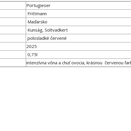
Portugieser
Frittmann
Maďarsko
Kunsàg, Soltvadkert
polosladké červené
2025
0,75l
intenzívna vôna a chuť ovocia, krásnou červenou fa